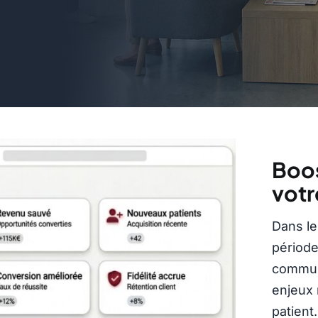
Boos
votr
Dans le
période
communi
enjeux 
patient