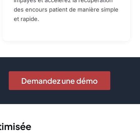
impayés et accélérez la récupération
des encours patient de manière simple
et rapide.
Demandez une démo
ptimisée